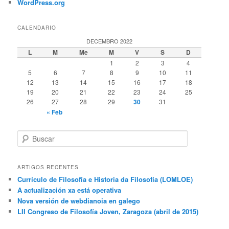
WordPress.org
CALENDARIO
DECEMBRO 2022
L
M
Me
M
V
S
D
1
2
3
4
5
6
7
8
9
10
11
12
13
14
15
16
17
18
19
20
21
22
23
24
25
26
27
28
29
30
31
« Feb
B
u
s
c
ARTIGOS RECENTES
a
Currículo de Filosofía e Historia da Filosofía (LOMLOE)
r
A actualización xa está operativa
Nova versión de webdianoia en galego
LII Congreso de Filosofía Joven, Zaragoza (abril de 2015)