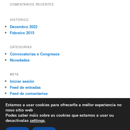
COMENTARIOS RECENTES
HISTÓRICO
Decembro 2022
Febreiro 2015
CATEGORÍAS
Convocatorias e Congresos
Novedades
META
Iniciar sesión
Feed de entradas
Feed de comentarios
WordPress.org
Estamos a usar cookies para ofrecerlle a mellor experiencia no
noso sitio web
Podes saber máis sobre as cookies que estamos a usar ou
desactivalas
settings
.
Sample Page
Fornecido con orgullo por WordPress