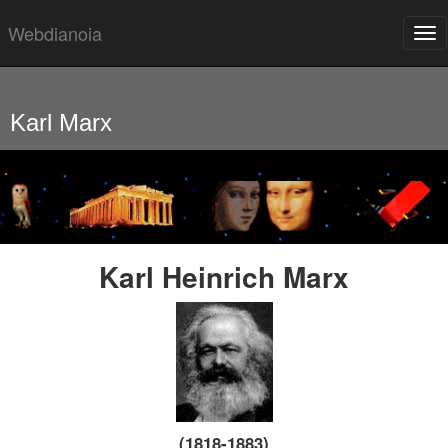
Webdianoia
Tog
nav
Saltar
grupo
de
enlaces
Karl Marx
Karl Heinrich Marx
(1818-1883)